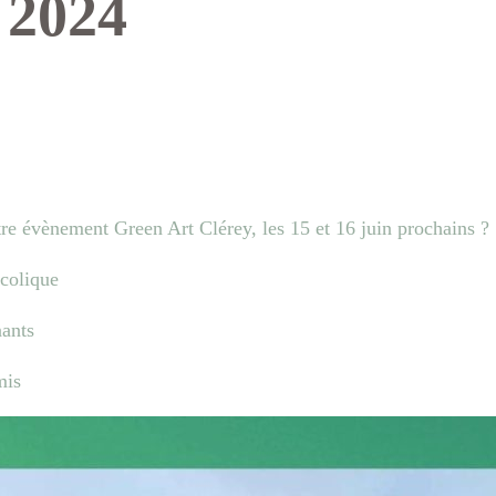
 2024
e évènement Green Art Clérey, les 15 et 16 juin prochains ?
ucolique
nants
mis